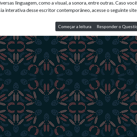
iversas linguagem, como a visual, a sonora, entre outras. Caso vo
ia interativa desse escritor contemporâneo, acesse o seguinte site
Começar a leitura
Responder o Questio