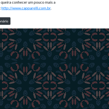
cê queira conhecer um pouco mais a
:
http://www.capparelli.com.br
.
nário