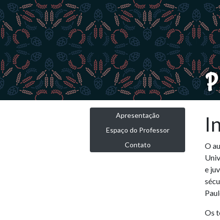
P
Apresentação
I
Espaço do Professor
Contato
O au
Univ
e ju
sécu
Paul
Os t