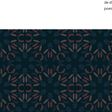
de d
poes